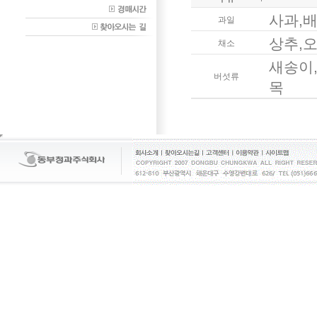
사과,
과일
상추,
채소
새송이,
버섯류
목